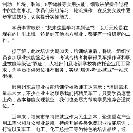
制动、堆垛、装卸、8字绕桩等实用技能，细致讲解操作过程
中的注意事项。学员们分组练习、轮流操作，在反复实践中逐
步掌握技巧，切实提升实操能力。
学员李雪敏说：“想来这里学习拿到证书，以后无论是在
现在的厂里上班，还是到其他地方就业，都能有一份稳定的工
作。”
据了解，此次培训为期30天，培训结束后，将统一组织学
员参加职业技能鉴定考核，考试合格者将获得叉车操作证和职
业技能等级证“双证”。人社部门及培训学校将依托企业用工需
求，为学员提供岗位推荐服务，实现“培训-考证-就业”一站式
衔接。
黔南州东辰职业技能培训学校教师王达表示：“培训需求
量非常大，不少企业主动联系我们招聘叉车工，只要学员愿意
上岗，基本都能实现就业，我们也会尽力帮助学员推荐合适岗
位。”
近年来，福泉市坚持把就业作为民生之本，聚焦重点产业
用工需求和群众就业意愿，持续开展各类免费职业技能培训，
打造以叉车工、电工、化工总控工等为特色的培训品牌，通